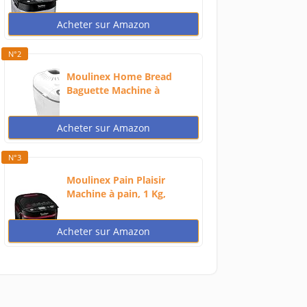
720W...
Acheter sur Amazon
N°2
Moulinex Home Bread
Baguette Machine à
petits...
Acheter sur Amazon
N°3
Moulinex Pain Plaisir
Machine à pain, 1 Kg,
720W,...
Acheter sur Amazon