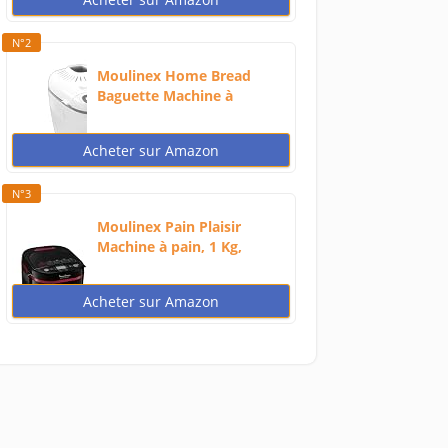
N°2
Moulinex Home Bread
Baguette Machine à
petits...
Acheter sur Amazon
N°3
Moulinex Pain Plaisir
Machine à pain, 1 Kg,
720W,...
Acheter sur Amazon