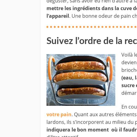
déguster, sans avoir eu rien d’autre à f
mettre les ingrédients dans la cuve d
l’appareil
. Une bonne odeur de pain ch
Suivez l’ordre de la re
Voilà 
deviend
brioch
(eau, 
sucre 
démar
En cour
votre pain
. Quant aux autres éléments 
lardons, ils s’incorporent au milieu du
indiquera le bon moment où il faudra 