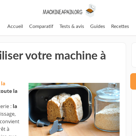
Accueil
Comparatif
Tests & avis
Guides
Recettes
liser votre machine à
à
la
toute la
erie :
la
rissage,
 convient
rêt à