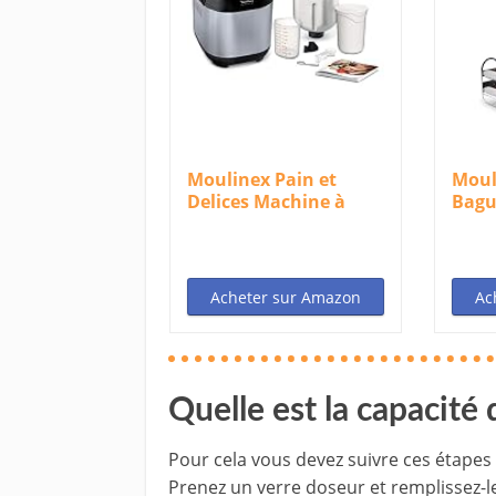
Moulinex Pain et
Moul
Delices Machine à
Bagu
pain 1Kg 720W...
petit
Acheter sur Amazon
Ac
Quelle est la capacité
Pour cela vous devez suivre ces étapes :
Prenez un verre doseur et remplissez-le