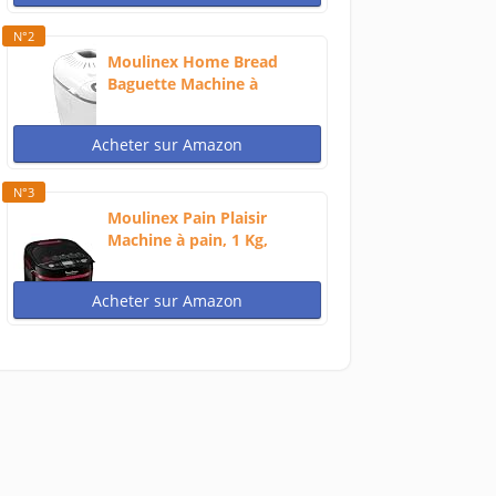
N°2
Moulinex Home Bread
Baguette Machine à
petits...
Acheter sur Amazon
N°3
Moulinex Pain Plaisir
Machine à pain, 1 Kg,
720W,...
Acheter sur Amazon