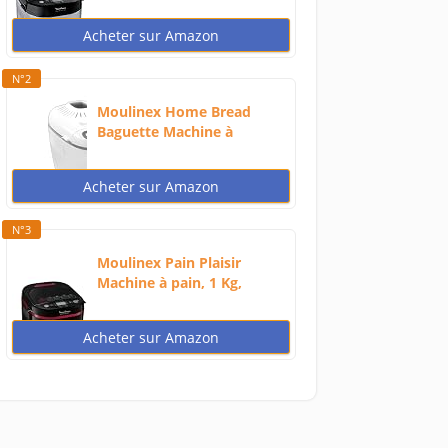
720W...
Acheter sur Amazon
N°2
Moulinex Home Bread
Baguette Machine à
petits...
Acheter sur Amazon
N°3
Moulinex Pain Plaisir
Machine à pain, 1 Kg,
720W,...
Acheter sur Amazon